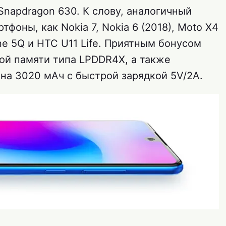
napdragon 630. К слову, аналогичный
фоны, как Nokia 7, Nokia 6 (2018), Moto X4
ne 5Q и HTC U11 Life. Приятным бонусом
ной памяти типа LPDDR4X, а также
на 3020 мАч с быстрой зарядкой 5V/2A.