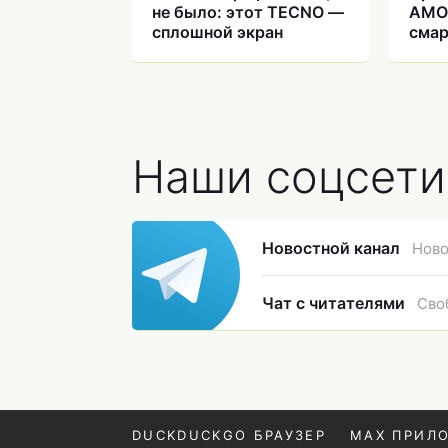
не было: этот TECNO —
AMO
сплошной экран
смар
зрен
Наши соцсети
Новостной канал
Ново
Чат с читателями
Сво
DUCKDUCKGO БРАУЗЕР
MAX ПРИЛ