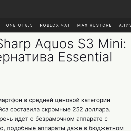
ONE UI 8.5
ROBLOX ЧАТ
MAX RUSTORE
АЛИ
harp Aquos S3 Mini:
рнатива Essential
мартфон в средней ценовой категории
йса составила скромные 252 доллара.
речь идет о безрамочном аппарате с
ло, подобные аппараты даже в бюджетном