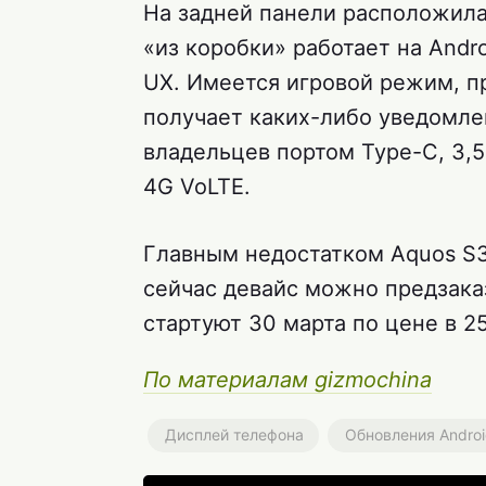
На задней панели расположилас
«из коробки» работает на Andro
UX. Имеется игровой режим, п
получает каких-либо уведомлен
владельцев портом Type-C, 3,
4G VoLTE.
Главным недостатком Aquos S3
сейчас девайс можно предзаказ
стартуют 30 марта по цене в 2
По материалам gizmochina
Дисплей телефона
Обновления Andro