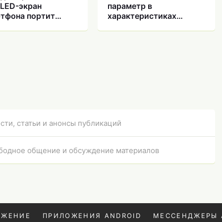
LED-экран
параметр в
тфона портит
характеристиках
ие
смартфона — и все на
него смотрят
сти, статьи и анонсы публикаций
бодное общение и обсуждение материалов
ОЖЕНИЕ
ПРИЛОЖЕНИЯ ANDROID
МЕССЕНДЖЕРЫ 