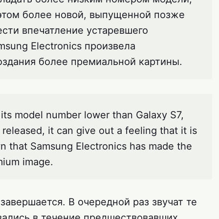
 этом более новой, выпущенной позже
сти впечатление устаревшего
msung Electronics произвела
оздания более премиальной картины.
its model number lower than Galaxy S7,
eleased, it can give out a feeling that it is
wn that Samsung Electronics has made the
mium image.
авершается. В очередной раз звучат те
вались в течение предшествовавших