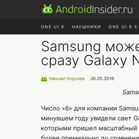
ONE UI 9
НАУШНИКИ
ONE UI 8.5
Samsung може
сразу Galaxy N
Михаил
Королев
∙
26.05.2016
Samsu
Число «6» для компании Samsu
минувшем году увидели свет Ga
которыми пришел масштабный 
более премиально по сравнен