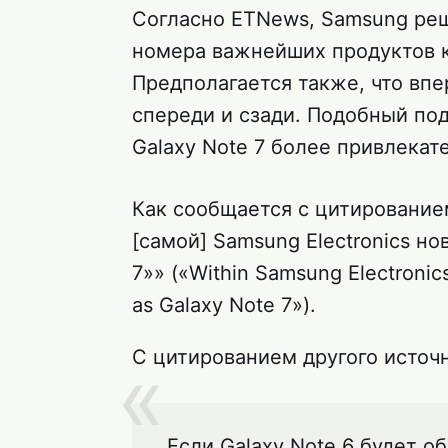
Согласно ETNews, Samsung реш
номера важнейших продуктов к
Предполагается также, что вп
спереди и сзади. Подобный по
Galaxy Note 7 более привлекат
Как сообщается с цитированием
[самой] Samsung Electronics н
7»» («Within Samsung Electronics
as Galaxy Note 7»).
С цитированием другого источ
Если Galaxy Note 6 будет 