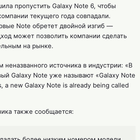
ила пропустить Galaxy Note 6, чтобы
омпании текущего года совпадали.
ервые Note обретет двойной изгиб —
дход может позволить компании сделать
ельным на рынке.
 неназванного источника в индустрии: «В
овый Galaxy Note уже называют «Galaxy Note
, a new Galaxy Note is already being called
ника также сообщается:
обладать более низким номером модели,