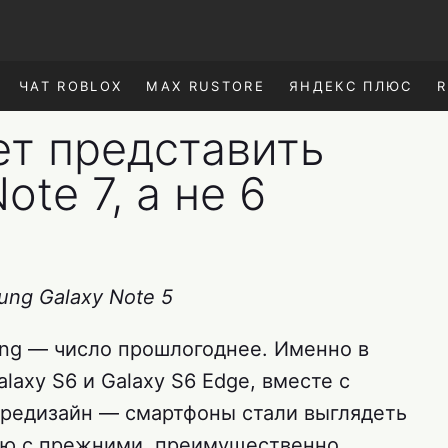
ЧАТ ROBLOX
MAX RUSTORE
ЯНДЕКС ПЛЮС
R
т представить
ote 7, а не 6
ng Galaxy Note 5
ng — число прошлогоднее. Именно в
laxy S6 и Galaxy S6 Edge, вместе с
редизайн — смартфоны стали выглядеть
ию с прежними, преимущественно