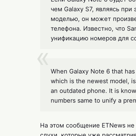
чем Galaxy S7, являясь при
моделью, он может произве
телефона. Известно, что Sa
унификацию номеров для с
When Galaxy Note 6 that has 
which is the newest model, is r
an outdated phone. It is kno
numbers same to unify a pre
На этом сообщение ETNews не з
слухи, которые уже рассматри