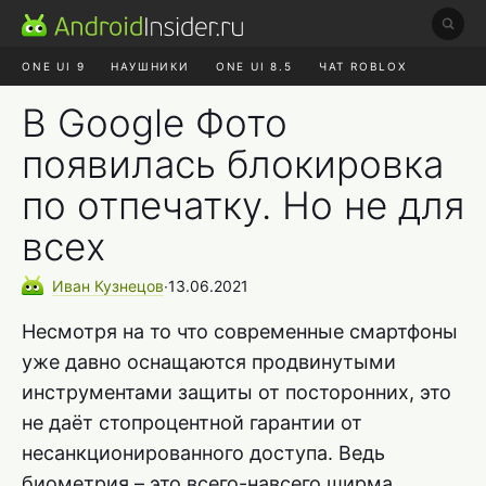
ONE UI 9
НАУШНИКИ
ONE UI 8.5
ЧАТ ROBLOX
MAX RUSTORE
ЯНДЕКС ПЛЮС
REALME СБРОС
В Google Фото
появилась блокировка
по отпечатку. Но не для
всех
Иван
Кузнецов
∙
13.06.2021
Несмотря на то что современные смартфоны
уже давно оснащаются продвинутыми
инструментами защиты от посторонних, это
не даёт стопроцентной гарантии от
несанкционированного доступа. Ведь
биометрия – это всего-навсего ширма,