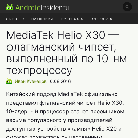
ONE UI 9
НАУШНИКИ
HYPEROS 4
ONE UI 8.5
ROBLOX ЧАТ
MAX RUSTORE
АЛИЭКСПРЕСС
MediaTek Helio X30 —
флагманский чипсет,
выполненный по 10-нм
техпроцессу
Иван
Кузнецов
∙
10.08.2016
Китайский подряд MediaTek официально
представил флагманский чипсет Helio X30.
10-ядерный процессор станет преемником
весьма популярного у производителей
доступных устройств «камня» Helio X20 и
сможет похвастать существенным