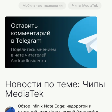
Мобильные технологии
Чипы MediaTek
Новости по теме: Чипы
MediaTek
Обзор Infinix Note Edge: недорогой и
стильный смартфон с емкой батареей и