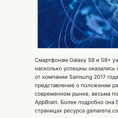
Смартфонам Galaxy S8 и S8+ уж
насколько успешны оказались
от компании Samsung 2017 года
представление о положении р
современном рынке, весьма п
AppBrain
. Более подробно она 
страницах ресурса
gsmarena.c