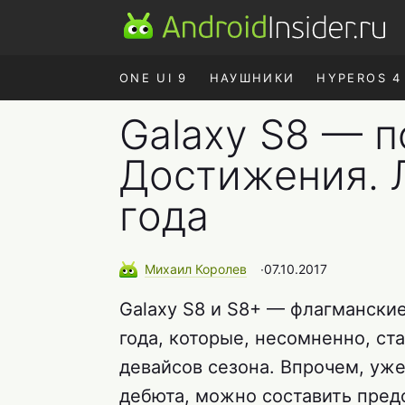
ONE UI 9
НАУШНИКИ
HYPEROS 4
Galaxy S8 — п
Достижения. 
года
Михаил
Королев
∙
07.10.2017
Galaxy S8 и S8+ — флагмански
года, которые, несомненно, с
девайсов сезона. Впрочем, уже
дебюта, можно составить пред