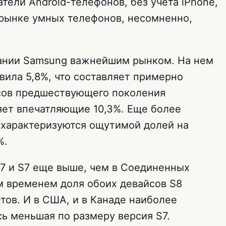
атели Android-телефонов, без учета iPhone,
рынке умных телефонов, несомненно,
ании Samsung важнейшим рынком. На нем
вила 5,8%, что составляет примерно
йсов предшествующего поколения
яет впечатляющие 10,3%. Еще более
 характеризуются ощутимой долей на
%.
S7 и S7 еще выше, чем в Соединенных
ем временем доля обоих девайсов S8
тов. И в США, и в Канаде наиболее
ь меньшая по размеру версия S7.