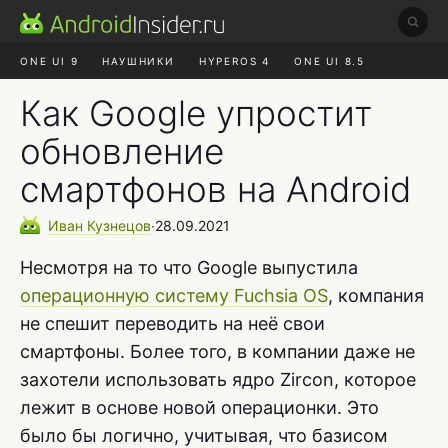
ONE UI 9
НАУШНИКИ
HYPEROS 4
ONE UI 8.5
ROBLOX ЧАТ
MAX RUSTORE
АЛИЭКСПРЕСС
Как Google упростит
обновление
смартфонов на Android
Иван
Кузнецов
∙
28.09.2021
Несмотря на то что Google выпустила
операционную систему Fuchsia OS
, компания
не спешит переводить на неё свои
смартфоны. Более того, в компании даже не
захотели использовать ядро Zircon, которое
лежит в основе новой операционки. Это
было бы логично, учитывая, что базисом