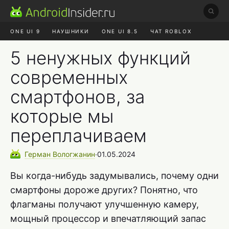
ONE UI 9
НАУШНИКИ
ONE UI 8.5
ЧАТ ROBLOX
MAX RUSTORE
ЯНДЕКС ПЛЮС
REALME СБРОС
5 ненужных функций
современных
смартфонов, за
которые мы
переплачиваем
Герман
Вологжанин
∙
01.05.2024
Вы когда-нибудь задумывались, почему одни
смартфоны дороже других? Понятно, что
флагманы получают улучшенную камеру,
мощный процессор и впечатляющий запас