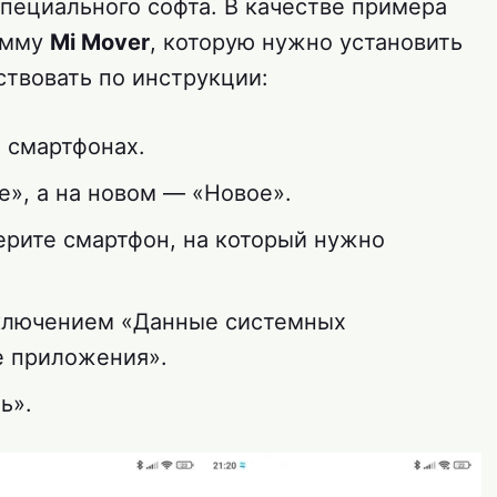
пециального софта. В качестве примера
амму
Mi Mover
, которую нужно установить
ствовать по инструкции:
х смартфонах.
», а на новом — «Новое».
ерите смартфон, на который нужно
сключением «Данные системных
е приложения».
ь».