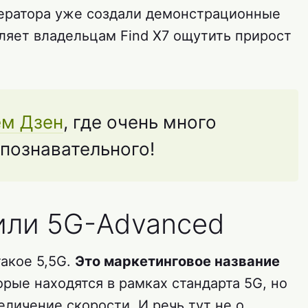
ператора уже создали демонстрационные
оляет владельцам Find X7 ощутить прирост
ем Дзен
, где очень много
 познавательного!
 или 5G-Advanced
такое 5,5G.
Это маркетинговое название
торые находятся в рамках стандарта 5G, но
личение скорости. И речь тут не о