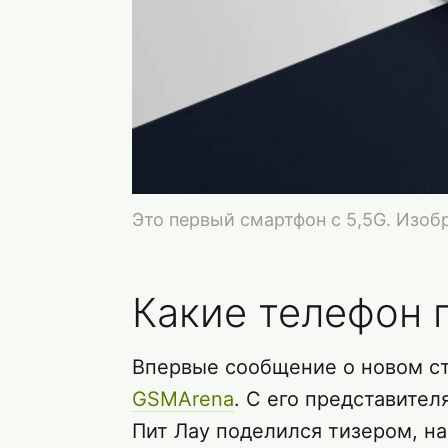
Это первый смартфон с 5,5G. Изо
Какие телефон 
Впервые сообщение о новом с
GSMArena
. С его представите
Пит Лау поделился тизером, на