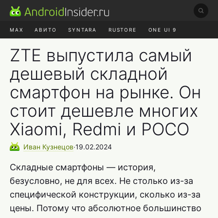
MAX
АВИТО
SYNTARA
RUSTORE
ONE UI 9
НАУШНИКИ
HYPEROS 4
ZTE выпустила самый
дешевый складной
смартфон на рынке. Он
стоит дешевле многих
Xiaomi, Redmi и POCO
Иван
Кузнецов
∙
19.02.2024
Складные смартфоны — история,
безусловно, не для всех. Не столько из-за
специфической конструкции, сколько из-за
цены. Потому что абсолютное большинство