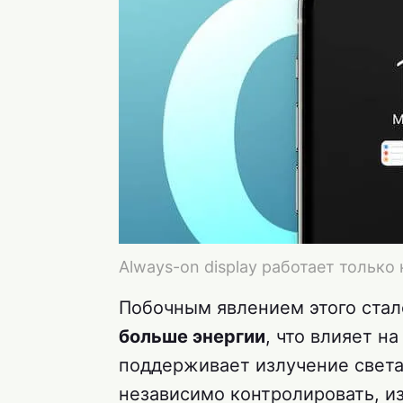
Always-on display работает только
Побочным явлением этого стал
больше энергии
, что влияет н
поддерживает излучение света 
независимо контролировать, и