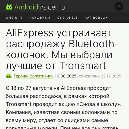
ONE UI 9
НАУШНИКИ
ONE UI 8.5
ЧАТ ROBLOX
MAX RUSTORE
ЯНДЕКС ПЛЮС
REALME СБРОС
AliExpress устраивает
распродажу Bluetooth-
колонок. Мы выбрали
лучшие от Tronsmart
Герман
Вологжанин
∙
16.08.2025,
обновлено 22.12.2025
С 18 по 27 августа на AliExpress проходит
большая распродажа, в рамках которой
Tronsmart проводит акцию «Снова в школу».
Компания, известная своими колонками по
всему миру, отдает со скидками самые
популярные модели. Причем все они готовы