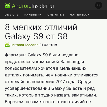
ONE UI 9
НАУШНИКИ
ONE UI 8.5
ЧАТ ROBLOX
MAX RUSTORE
ЯНДЕКС ПЛЮС
REALME СБРОС
8 мелких отличий
Galaxy S9 от S8
Михаил
Королев
∙
01.03.2018
Флагманы Galaxy S9 были недавно
представлены компанией Samsung, и
пользователям хочется в мельчайших
деталях понимать, чем новинки отличаются
от девайсов поколения 2017 года. Среди
усовершенствований Galaxy S9 есть и ряд
таких, которые трудно назвать заметными.
Впрочем, незаметность этих отличий не