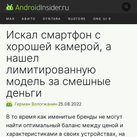
MAX
АВИТО
SYNTARA
RUSTORE
ONE UI 9
НАУШНИКИ
HYPEROS 4
Искал смартфон с
хорошей камерой, а
нашел
лимитированную
модель за смешные
деньги
Герман
Вологжанин
∙
25.08.2022
В то время как именитые бренды не могут
найти оптимальный баланс между ценой и
характеристиками в своих устройствах, на