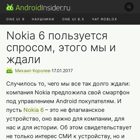
ONE UI 9
НАУШНИКИ
ONE UI 8.5
ЧАТ ROBLOX
MAX RUSTORE
ЯНДЕКС ПЛЮС
REALME СБРОС
Nokia 6 пользуется
спросом, этого мы и
ждали
Михаил
Королев
∙
17.01.2017
Случилось то, чего мы все так долго ждали:
компания Nokia предложила свой смартфон
под управлением Android покупателям. И
пусть
Nokia 6
– это не флагманское
устройство, оно важно для компании, для
нас и для истории. Об этом свидетельствует
не только интерес СМИ к устройству, но и