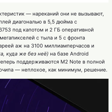
актеристик — нареканий они не вызывают,
плей диагональю в 5,5 дюйма с
 6753 под капотом и 2 ГБ оперативной
 мегапикселей с тыла и 5 с фронта
тареей аж на 3100 миллиамперчасов и
а, куда же без неё)
на базе Android
и теперь поддерживаются M2 Note в полной
иочипа — неплохое, как минимум, решение.