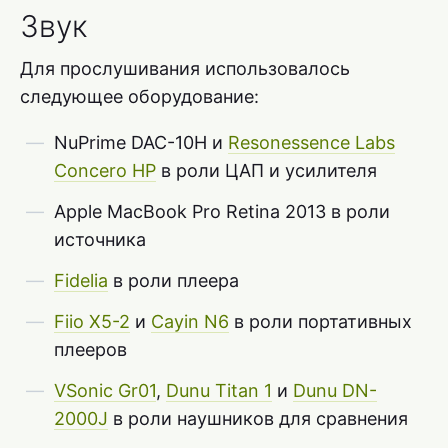
Звук
Для прослушивания использовалось
следующее оборудование:
NuPrime DAC-10H и
Resonessence Labs
Concero HP
в роли ЦАП и усилителя
Apple MacBook Pro Retina 2013 в роли
источника
Fidelia
в роли плеера
Fiio X5-2
и
Cayin N6
в роли портативных
плееров
VSonic Gr01
,
Dunu Titan 1
и
Dunu DN-
2000J
в роли наушников для сравнения