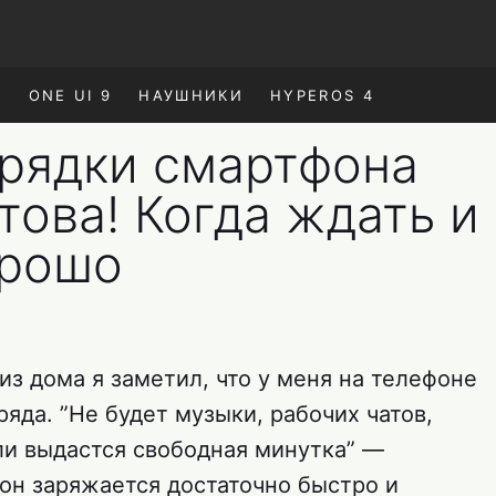
E
ONE UI 9
НАУШНИКИ
HYPEROS 4
арядки смартфона
отова! Когда ждать и
орошо
з дома я заметил, что у меня на телефоне
ряда. ”Не будет музыки, рабочих чатов,
сли выдастся свободная минутка” —
фон заряжается достаточно быстро и