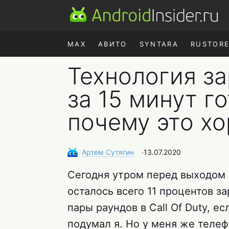
MAX
АВИТО
SYNTARA
RUSTOR
Технология з
за 15 минут г
почему это х
Артем
Сутягин
∙
13.07.2020
Сегодня утром перед выходом и
осталось всего 11 процентов за
пары раундов в Call Of Duty, е
подумал я. Но у меня же теле