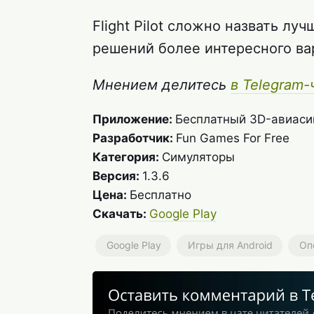
Flight Pilot сложно назвать лу
решений более интересного ва
Мнением делитесь
в Telegram-
Приложение:
Бесплатный 3D-авиаси
Разработчик:
Fun Games For Free
Категория:
Симуляторы
Версия:
1.3.6
Цена:
Бесплатно
Скачать:
Google Play
Google Play
Игры для Android
Оп