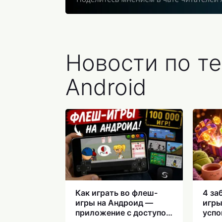
Новости по те
Android
Как играть во флеш-
4 за
игры на Андроид —
игры
приложение с доступом
успо