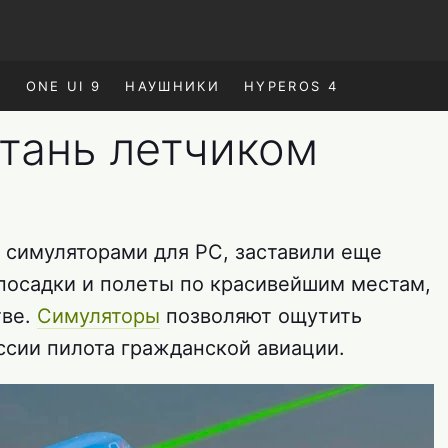
E
ONE UI 9
НАУШНИКИ
HYPEROS 4
 стань летчиком
а симуляторами для PC, заставили еще
 посадки и полеты по красивейшим местам,
тве.
Симуляторы
позволяют ощутить
ссии пилота гражданской авиации.