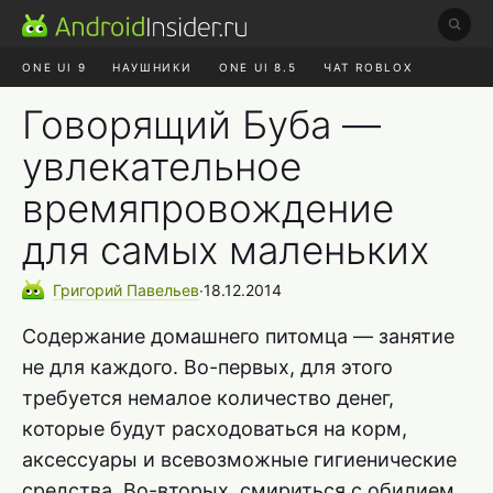
ONE UI 9
НАУШНИКИ
ONE UI 8.5
ЧАТ ROBLOX
MAX RUSTORE
ЯНДЕКС ПЛЮС
REALME СБРОС
Говорящий Буба —
увлекательное
времяпровождение
для самых маленьких
Григорий
Павельев
∙
18.12.2014
Содержание домашнего питомца — занятие
не для каждого. Во-первых, для этого
требуется немалое количество денег,
которые будут расходоваться на корм,
аксессуары и всевозможные гигиенические
средства. Во-вторых, смириться с обилием