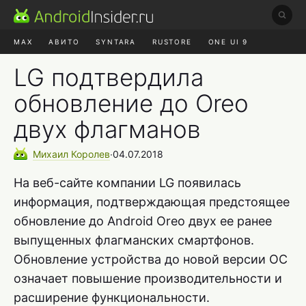
MAX
АВИТО
SYNTARA
RUSTORE
ONE UI 9
НАУШНИКИ
HYPEROS 4
LG подтвердила
обновление до Oreo
двух флагманов
Михаил
Королев
∙
04.07.2018
На веб-сайте компании LG появилась
информация, подтверждающая предстоящее
обновление до Android Oreo двух ее ранее
выпущенных флагманских смартфонов.
Обновление устройства до новой версии ОС
означает повышение производительности и
расширение функциональности.