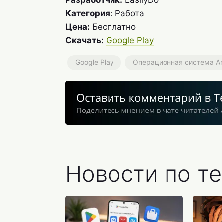
Разработчик:
EasilyDo
Категория:
Работа
Цена:
Бесплатно
Скачать:
Google Play
Google Play
Операционная система An
Новости по те