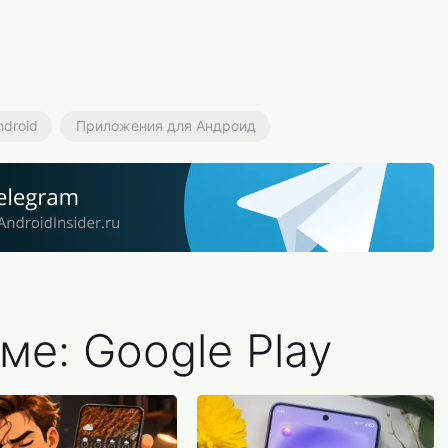
droid
Приложения для Андроид
ме: Google Play