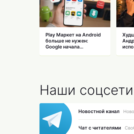
Play Маркет на Android
Худш
больше не нужен:
Андр
Google начала
испо
выкладывать
сма
сторонние магазины
Наши соцсети
Новостной канал
Ново
Чат с читателями
Сво