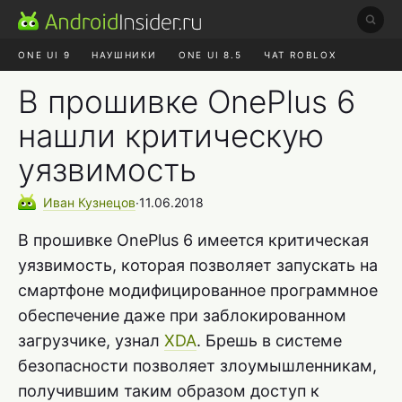
ONE UI 9
НАУШНИКИ
ONE UI 8.5
ЧАТ ROBLOX
MAX RUSTORE
ЯНДЕКС ПЛЮС
REALME СБРОС
В прошивке OnePlus 6
нашли критическую
уязвимость
Иван
Кузнецов
∙
11.06.2018
В прошивке OnePlus 6 имеется критическая
уязвимость, которая позволяет запускать на
смартфоне модифицированное программное
обеспечение даже при заблокированном
загрузчике, узнал
XDA
. Брешь в системе
безопасности позволяет злоумышленникам,
получившим таким образом доступ к