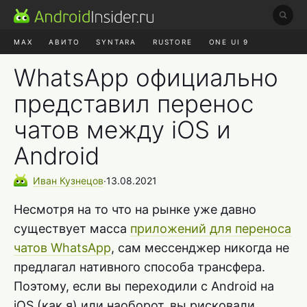
MAX
АВИТО
SYNTARA
RUSTORE
ONE UI 9
НАУШНИКИ
HYPEROS 4
WhatsApp официально
представил перенос
чатов между iOS и
Android
Иван
Кузнецов
∙
13.08.2021
Несмотря на то что на рынке уже давно
существует масса
приложений для переноса
чатов WhatsApp
, сам мессенджер никогда не
предлагал нативного способа трансфера.
Поэтому, если вы переходили с Android на
iOS (как я) или наоборот, вы рисковали