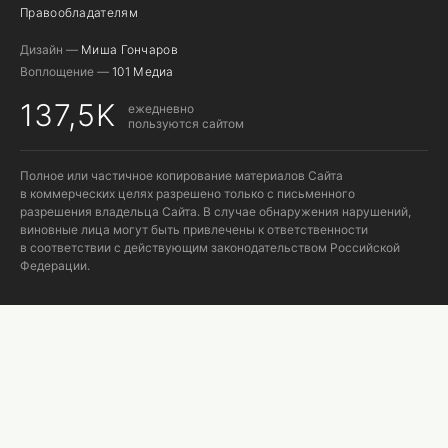
Правообладателям
Дизайн —
Миша Гончаров
Воплощение —
101 Медиа
137,5K
ежедневно
пользуются сайтом
Полное или частичное копирование материалов Сайта
в коммерческих целях разрешено только с письменного
разрешения владельца Сайта. В случае обнаружения нарушений,
виновные лица могут быть привлечены к ответственности
в соответствии с действующим законодательством Российской
Федерации.