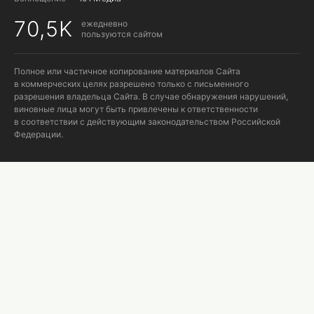
70,5K
ежедневно
пользуются сайтом
Полное или частичное копирование материалов Сайта
в коммерческих целях разрешено только с письменного
разрешения владельца Сайта. В случае обнаружения нарушений,
виновные лица могут быть привлечены к ответственности
в соответствии с действующим законодательством Российской
Федерации.