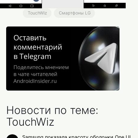
TouchWiz
Смартфоны LG
Новости по теме:
TouchWiz
Samsung показала красоту оболочки One UI