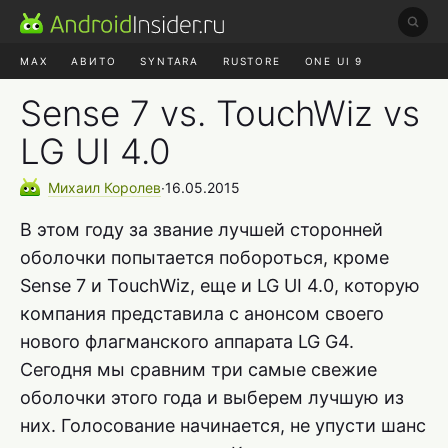
MAX
АВИТО
SYNTARA
RUSTORE
ONE UI 9
НАУШНИКИ
HYPEROS 4
Sense 7 vs. TouchWiz vs
LG UI 4.0
Михаил
Королев
∙
16.05.2015
В этом году за звание лучшей сторонней
оболочки попытается побороться, кроме
Sense 7 и TouchWiz, еще и LG UI 4.0, которую
компания представила с анонсом своего
нового флагманского аппарата LG G4.
Сегодня мы сравним три самые свежие
оболочки этого года и выберем лучшую из
них. Голосование начинается, не упусти шанс