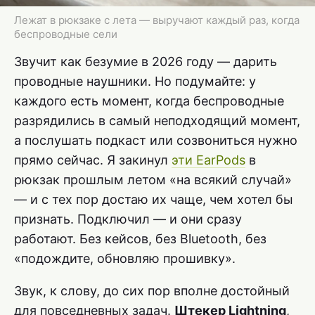
Лежат в рюкзаке с лета — выручают каждый раз, когда
беспроводные сели
Звучит как безумие в 2026 году — дарить
проводные наушники. Но подумайте: у
каждого есть момент, когда беспроводные
разрядились в самый неподходящий момент,
а послушать подкаст или созвониться нужно
прямо сейчас. Я закинул
эти EarPods
в
рюкзак прошлым летом «на всякий случай»
— и с тех пор достаю их чаще, чем хотел бы
признать. Подключил — и они сразу
работают. Без кейсов, без Bluetooth, без
«подождите, обновляю прошивку».
Звук, к слову, до сих пор вполне достойный
для повседневных задач.
Штекер Lightning
,