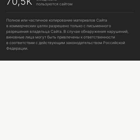
70,5K
пользуются сайтом
Полное или частичное копирование материалов Сайта
в коммерческих целях разрешено только с письменного
разрешения владельца Сайта. В случае обнаружения нарушений,
виновные лица могут быть привлечены к ответственности
в соответствии с действующим законодательством Российской
Федерации.