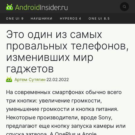
ONE UI 9
НАУШНИКИ
HYPEROS 4
ONE UI 8.5
ROBLOX ЧАТ
MAX RUSTORE
АЛИЭКСПРЕСС
Это один из самых
провальных телефонов,
изменивших мир
гаджетов
Артем
Сутягин
∙
22.02.2022
На современных смартфонах обычно всего
три кнопки: увеличение громкости,
уменьшение громкости и кнопка питания.
Некоторые производители, вроде Sony,
предлагают еще кнопку запуска камеры или
спуска затвора. А OnePlus и Apple