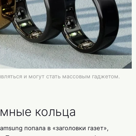
вляться и могут стать массовым гаджетом.
умные кольца
amsung попала в «заголовки газет»,