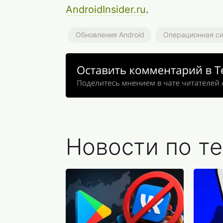
AndroidInsider.ru
.
Обновления Android
Операционная си
Новости по т