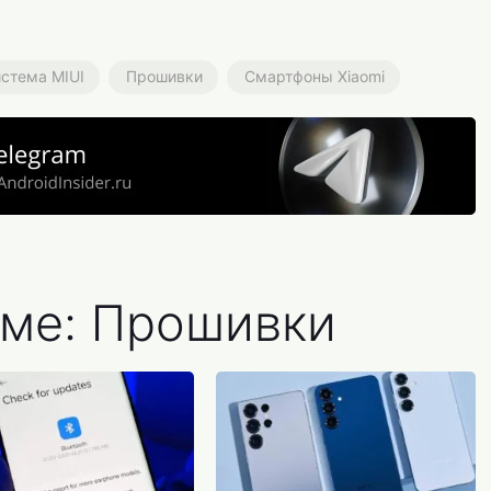
стема MIUI
Прошивки
Смартфоны Xiaomi
еме: Прошивки