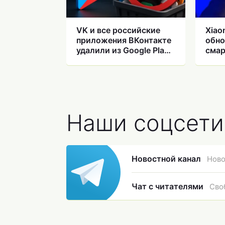
VK и все российские
Xiao
приложения ВКонтакте
обно
удалили из Google Play
смар
— что делать
Hype
Наши соцсети
Новостной канал
Ново
Чат с читателями
Сво