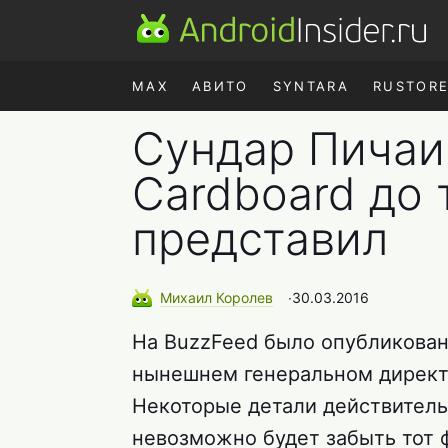
MAX
АВИТО
SYNTARA
RUSTOR
Сундар Пичаи 
Cardboard до 
представил
Михаил
Королев
∙
30.03.2016
На BuzzFeed было опубликова
нынешнем генеральном директ
Некоторые детали действитель
невозможно будет забыть тот 