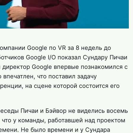
омпании Google по VR за 8 недель до
отчиков Google I/O показал Сундару Пичаи
й директор Google впервые познакомился с
 впечатлен, что поставил задачу
ренции, на сцене которой состоится его
беседы Пичаи и Бэйвор не виделись восемь
 что у команды, работавшей над проектом
ремени. Не было времени и у Сундара