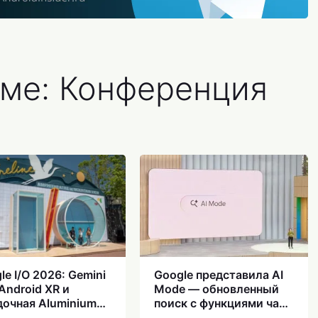
еме: Конференция
le I/O 2026: Gemini
Google представила AI
 Android XR и
Mode — обновленный
дочная Aluminium
поиск с функциями чат-
 всё, что покажут
бота для сложных