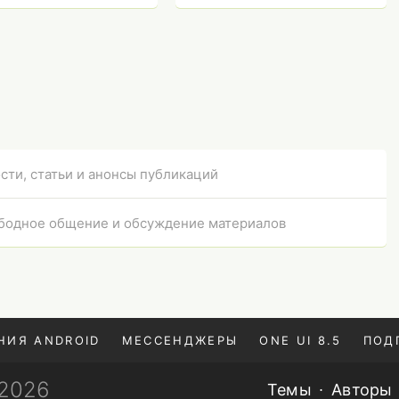
ая
запросов
сти, статьи и анонсы публикаций
бодное общение и обсуждение материалов
НИЯ ANDROID
МЕССЕНДЖЕРЫ
ONE UI 8.5
ПОД
—2026
Темы
Авторы