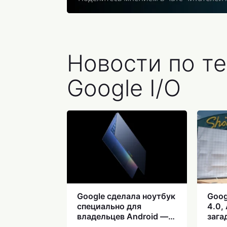
Новости по т
Google I/O
Google сделала ноутбук
Goog
специально для
4.0,
владельцев Android —
зага
что такое Googlebook и
OS —