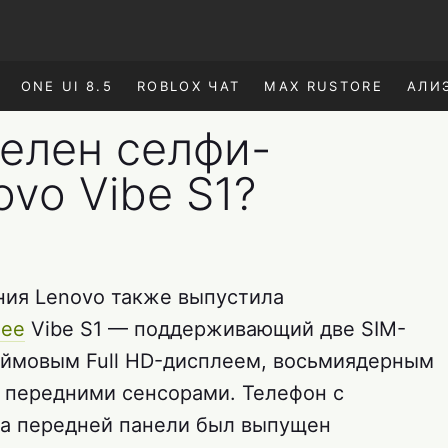
ONE UI 8.5
ROBLOX ЧАТ
MAX RUSTORE
АЛИ
елен селфи-
vo Vibe S1?
ния Lenovo также выпустила
нее
Vibe S1 — поддерживающий две SIM-
юймовым Full HD-дисплеем, восьмиядерным
 передними сенсорами. Телефон с
на передней панели был выпущен