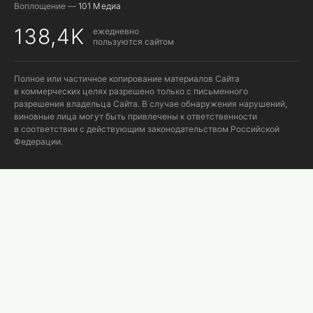
Воплощение —
101 Медиа
138,4K
ежедневно
пользуются сайтом
Полное или частичное копирование материалов Сайта
в коммерческих целях разрешено только с письменного
разрешения владельца Сайта. В случае обнаружения нарушений,
виновные лица могут быть привлечены к ответственности
в соответствии с действующим законодательством Российской
Федерации.