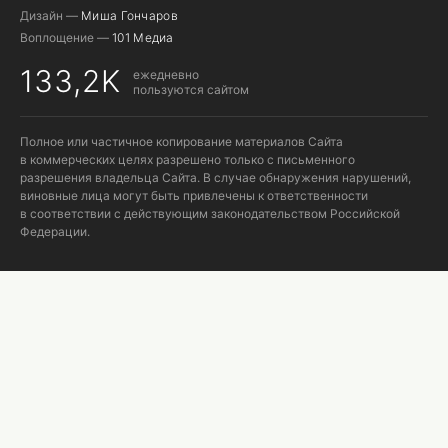
Дизайн —
Миша Гончаров
Воплощение —
101 Медиа
133,2K
ежедневно
пользуются сайтом
Полное или частичное копирование материалов Сайта
в коммерческих целях разрешено только с письменного
разрешения владельца Сайта. В случае обнаружения нарушений,
виновные лица могут быть привлечены к ответственности
в соответствии с действующим законодательством Российской
Федерации.