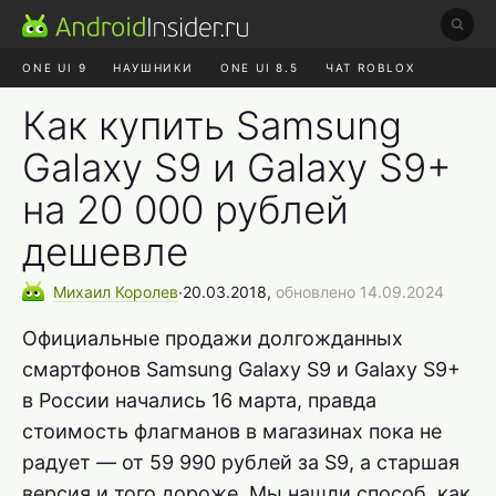
ONE UI 9
НАУШНИКИ
ONE UI 8.5
ЧАТ ROBLOX
MAX RUSTORE
ЯНДЕКС ПЛЮС
REALME СБРОС
Как купить Samsung
Galaxy S9 и Galaxy S9+
на 20 000 рублей
дешевле
Михаил
Королев
∙
20.03.2018,
обновлено 14.09.2024
Официальные продажи долгожданных
смартфонов Samsung Galaxy S9 и Galaxy S9+
в России начались 16 марта, правда
стоимость флагманов в магазинах пока не
радует — от 59 990 рублей за S9, а старшая
версия и того дороже. Мы нашли способ, как