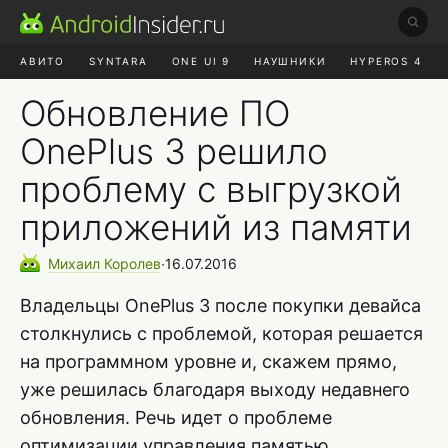
АВИТО
SYNTARA
ONE UI 9
НАУШНИКИ
HYPEROS 4
DUCKDUCKGO
ONE UI 8.5
Обновление ПО
OnePlus 3 решило
проблему с выгрузкой
приложений из памяти
Михаил
Королев
∙
16.07.2016
Владельцы OnePlus 3 после покупки девайса
столкнулись с проблемой, которая решается
на программном уровне и, скажем прямо,
уже решилась благодаря выходу недавнего
обновления. Речь идет о проблеме
оптимизации управления памятью.