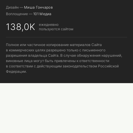
Дизайн —
Миша Гончаров
Воплощение —
101 Медиа
138,0K
ежедневно
пользуются сайтом
Полное или частичное копирование материалов Сайта
в коммерческих целях разрешено только с письменного
разрешения владельца Сайта. В случае обнаружения нарушений,
виновные лица могут быть привлечены к ответственности
в соответствии с действующим законодательством Российской
Федерации.