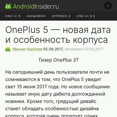
ONE UI 9
НАУШНИКИ
HYPEROS 4
ONE UI 8.5
ROBLOX ЧАТ
MAX RUSTORE
АЛИЭКСПРЕСС
OnePlus 5 — новая дата
и особенность корпуса
Михаил
Королев
∙
05.06.2017,
обновлено 07.06.2017
Тизер OnePlus 3T
На сегодняшний день пользователи почти не
сомневаются в том, что OnePlus 5 увидит
свет 15 июня 2017 года. Но новое сообщение
называет иную дату дебюта долгожданной
новинки. Кроме того, грядущий девайс
станет обладать особенностью дизайна
корпуса, которая очень порадует одних