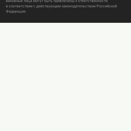
виновные лица могут быть привлечены к ответственности
в соответствии с действующим законодательством Российской
Федерации.