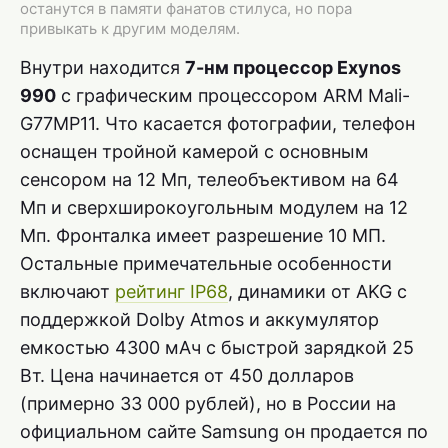
останутся в памяти фанатов стилуса, но пора
привыкать к другим моделям.
Внутри находится
7-нм процессор Exynos
990
с графическим процессором ARM Mali-
G77MP11. Что касается фотографии, телефон
оснащен тройной камерой с основным
сенсором на 12 Мп, телеобъективом на 64
Мп и сверхширокоугольным модулем на 12
Мп. Фронталка имеет разрешение 10 МП.
Остальные примечательные особенности
включают
рейтинг IP68
, динамики от AKG с
поддержкой Dolby Atmos и аккумулятор
емкостью 4300 мАч с быстрой зарядкой 25
Вт. Цена начинается от 450 долларов
(примерно 33 000 рублей), но в России на
официальном сайте Samsung он продается по