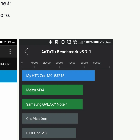
лей;
ого.