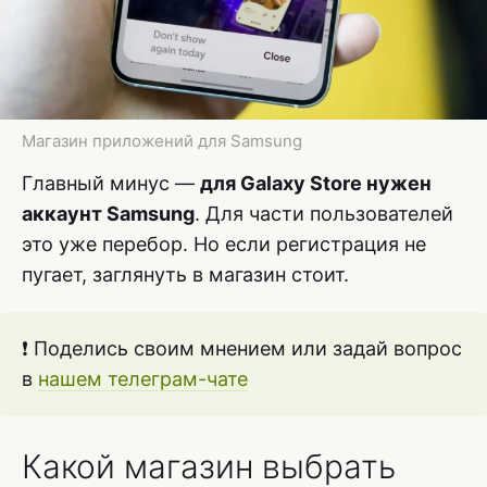
Магазин приложений для Samsung
Главный минус —
для Galaxy Store нужен
аккаунт Samsung
. Для части пользователей
это уже перебор. Но если регистрация не
пугает, заглянуть в магазин стоит.
❗ Поделись своим мнением или задай вопрос
в
нашем телеграм-чате
Какой магазин выбрать