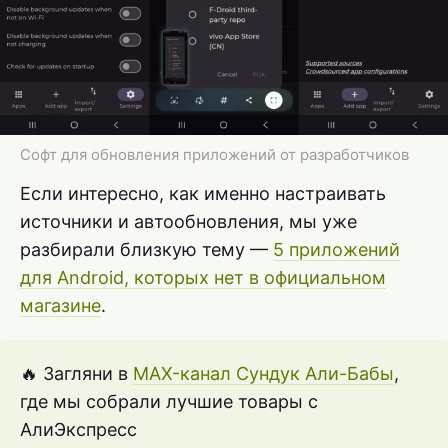
Софт для обновления приложений от разработчиков
Если интересно, как именно настраивать
источники и автообновления, мы уже
разбирали близкую тему —
5 приложений
для Android, которых нет в официальном
магазине
.
🔥 Загляни в
MAX-канал Сундук Али-Бабы
,
где мы собрали лучшие товары с
АлиЭкспресс