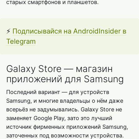
старых смартфонов и планшетов.
⚡
Подписывайся на AndroidInsider в
Telegram
Galaxy Store — магазин
приложений для Samsung
Последний вариант — для устройств
Samsung, и многие владельцы о нём даже
всерьёз не задумывались. Galaxy Store не
заменяет Google Play, зато это лучший
источник фирменных приложений Samsung,
заточенных под возможности устройства.