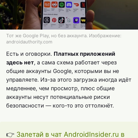
Тот же Google Play, но без аккаунта. Изображение:
androidauthority.com
Есть и оговорки.
Платных приложений
здесь нет
, а сама схема работает через
общие аккаунты Google, которыми вы не
управляете. Из-за этого загрузка иногда идёт
медленнее, чем просмотр, плюс общие
аккаунты несут потенциальные риски
безопасности — кого-то это оттолкнёт.
👉
Залетай в чат AndroidInsider.ru в