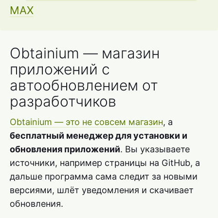
MAX
Obtainium — магазин
приложений с
автообновлением от
разработчиков
Obtainium — это не совсем магазин
, а
бесплатный менеджер для установки и
обновления приложений
. Вы указываете
источники, например страницы на GitHub, а
дальше программа сама следит за новыми
версиями, шлёт уведомления и скачивает
обновления.