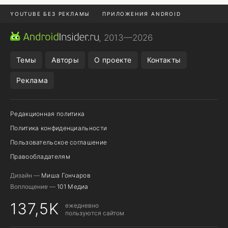
YOUTUBE БЕЗ РЕКЛАМЫ
ПРИЛОЖЕНИЯ ANDROID
МЕССЕНДЖЕРЫ
ONE UI 8.5
ПОДПИСКА WILDBERRIES
, 2013—2026
REALME VS ONEPLUS
Темы
Авторы
О проекте
Контакты
Реклама
Редакционная политика
Политика конфиденциальности
Пользовательское соглашение
Правообладателям
Дизайн —
Миша Гончаров
Воплощение —
101 Медиа
137,5K
ежедневно
пользуются сайтом