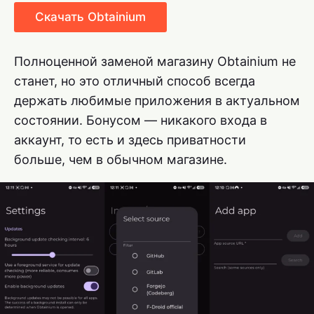
Скачать Obtainium
Полноценной заменой магазину Obtainium не
станет, но это отличный способ всегда
держать любимые приложения в актуальном
состоянии. Бонусом — никакого входа в
аккаунт, то есть и здесь приватности
больше, чем в обычном магазине.