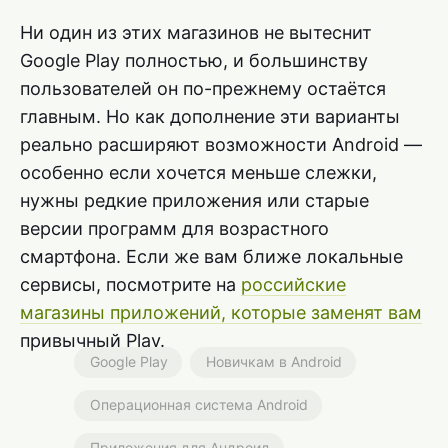
Ни один из этих магазинов не вытеснит
Google Play полностью, и большинству
пользователей он по-прежнему остаётся
главным. Но как дополнение эти варианты
реально расширяют возможности Android —
особенно если хочется меньше слежки,
нужны редкие приложения или старые
версии программ для возрастного
смартфона. Если же вам ближе локальные
сервисы, посмотрите на
российские
магазины приложений, которые заменят вам
привычный Play.
Google Play
Новичкам в Android
Операционная система Android
Приложения для Андроид