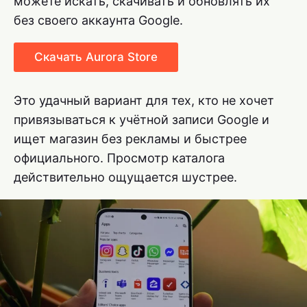
можете искать, скачивать и обновлять их
без своего аккаунта Google.
Скачать Aurora Store
Это удачный вариант для тех, кто не хочет
привязываться к учётной записи Google и
ищет магазин без рекламы и быстрее
официального. Просмотр каталога
действительно ощущается шустрее.