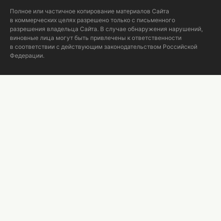
Полное или частичное копирование материалов Сайта
в коммерческих целях разрешено только с письменного
разрешения владельца Сайта. В случае обнаружения нарушений,
виновные лица могут быть привлечены к ответственности
в соответствии с действующим законодательством Российской
Федерации.