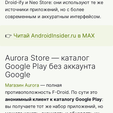
Droid-ify и Neo Store: они используют те же
источники приложений, но с более
современным и аккуратным интерфейсом.
👉
Читай AndroidInsider.ru в MAX
Aurora Store — каталог
Google Play без аккаунта
Google
Магазин Aurora
— полная
противоположность F-Droid. По сути это
анонимный клиент к каталогу Google Play
:
вы получаете тот же набор приложений, но