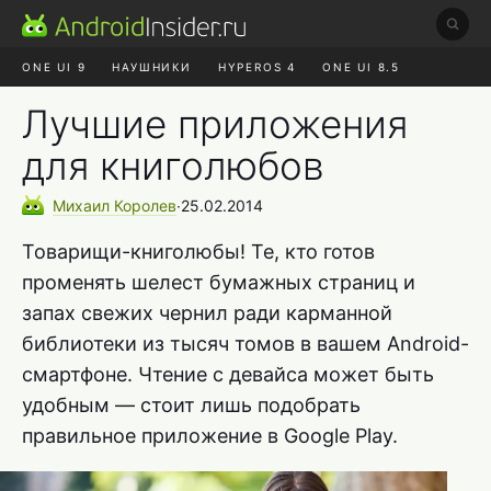
ONE UI 9
НАУШНИКИ
HYPEROS 4
ONE UI 8.5
ROBLOX ЧАТ
MAX RUSTORE
АЛИЭКСПРЕСС
Лучшие приложения
для книголюбов
Михаил
Королев
∙
25.02.2014
Товарищи-книголюбы! Те, кто готов
променять шелест бумажных страниц и
запах свежих чернил ради карманной
библиотеки из тысяч томов в вашем Аndroid-
смартфоне. Чтение с девайса может быть
удобным — стоит лишь подобрать
правильное приложение в Google Play.