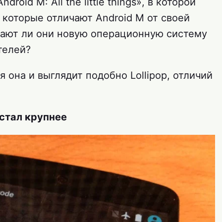
oid M: All the little things», в которой
 которые отличают Android M от своей
лают ли они новую операционную систему
телей?
я она и выглядит подобно Lollipop, отличий
 стал крупнее