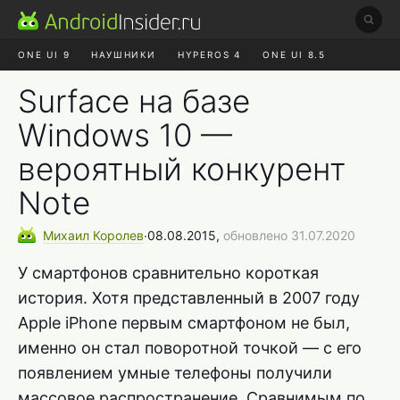
ONE UI 9
НАУШНИКИ
HYPEROS 4
ONE UI 8.5
ROBLOX ЧАТ
MAX RUSTORE
АЛИЭКСПРЕСС
Surface на базе
Windows 10 —
вероятный конкурент
Note
Михаил
Королев
∙
08.08.2015,
обновлено 31.07.2020
У смартфонов сравнительно короткая
история. Хотя представленный в 2007 году
Apple iPhone первым смартфоном не был,
именно он стал поворотной точкой — с его
появлением умные телефоны получили
массовое распространение. Сравнимым по