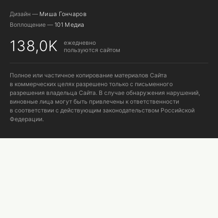
Дизайн —
Миша Гончаров
Воплощение —
101 Медиа
138,0K
ежедневно
пользуются сайтом
Полное или частичное копирование материалов Сайта
в коммерческих целях разрешено только с письменного
разрешения владельца Сайта. В случае обнаружения нарушений,
виновные лица могут быть привлечены к ответственности
в соответствии с действующим законодательством Российской
Федерации.