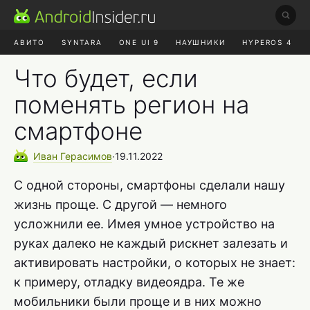
АВИТО
SYNTARA
ONE UI 9
НАУШНИКИ
HYPEROS 4
DUCKDUCKGO
ONE UI 8.5
Что будет, если
поменять регион на
смартфоне
Иван
Герасимов
∙
19.11.2022
С одной стороны, смартфоны сделали нашу
жизнь проще. С другой — немного
усложнили ее. Имея умное устройство на
руках далеко не каждый рискнет залезать и
активировать настройки, о которых не знает:
к примеру, отладку видеоядра. Те же
мобильники были проще и в них можно