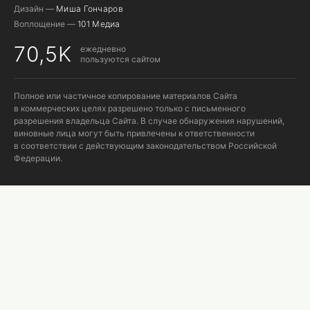
Дизайн —
Миша Гончаров
Воплощение —
101 Медиа
70,5K
ежедневно
пользуются сайтом
Полное или частичное копирование материалов Сайта
в коммерческих целях разрешено только с письменного
разрешения владельца Сайта. В случае обнаружения нарушений,
виновные лица могут быть привлечены к ответственности
в соответствии с действующим законодательством Российской
Федерации.