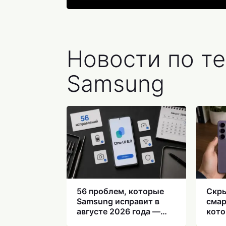
Новости по т
Samsung
56 проблем, которые
Скры
Samsung исправит в
смар
августе 2026 года —
кото
вот почему стоит
отде