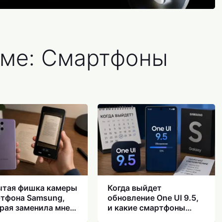
еме: Смартфоны
тая фишка камеры
Когда выйдет
тфона Samsung,
обновление One UI 9.5,
рая заменила мне
и какие смартфоны
льное приложение
Samsung его получат