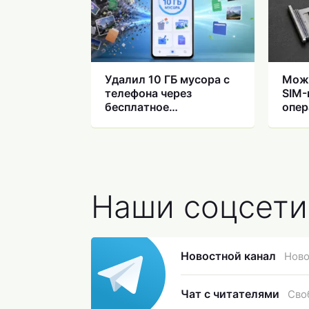
Удалил 10 ГБ мусора с
Можн
телефона через
SIM-
бесплатное
опер
приложение Google.
теле
Показываю, где искать
Наши соцсети
Новостной канал
Ново
Чат с читателями
Сво