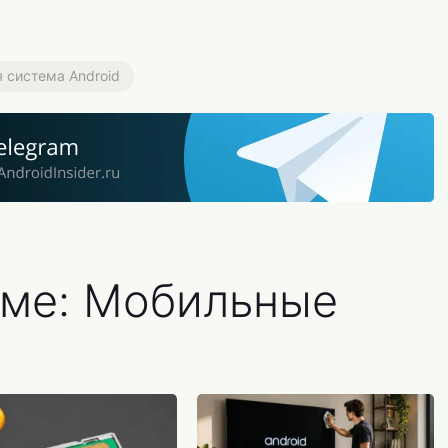
 система Android
еме: Мобильные