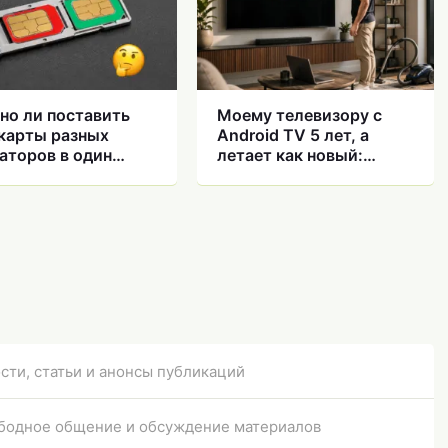
о ли поставить
Моему телевизору с
карты разных
Android TV 5 лет, а
аторов в один
летает как новый:
фон
рассказываю, в чем
секрет
сти, статьи и анонсы публикаций
бодное общение и обсуждение материалов