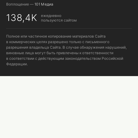
Воплощение —
101 Медиа
138,4K
ежедневно
пользуются сайтом
Полное или частичное копирование материалов Сайта
в коммерческих целях разрешено только с письменного
разрешения владельца Сайта. В случае обнаружения нарушений,
виновные лица могут быть привлечены к ответственности
в соответствии с действующим законодательством Российской
Федерации.