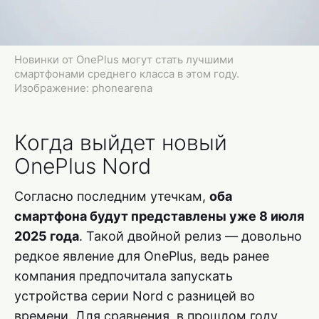
Новинки от OnePlus могут стать лучшими
смартфонами среднего класса в этом году.
Изображение: phonearena
Когда выйдет новый
OnePlus Nord
Согласно последним утечкам,
оба
смартфона будут представлены уже 8 июля
2025 года
. Такой двойной релиз — довольно
редкое явление для OnePlus, ведь ранее
компания предпочитала запускать
устройства серии Nord с разницей во
времени. Для сравнения, в прошлом году