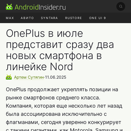
MAX
АВИТО
SYNTARA
RUSTORE
ONE UI 9
НАУШНИКИ
HYPEROS 4
OnePlus в июле
представит сразу два
новых смартфона в
линейке Nord
Артем
Сутягин
∙
11.06.2025
OnePlus продолжает укреплять позиции на
рынке смартфонов среднего класса.
Компания, которая еще несколько лет назад
была ассоциирована исключительно с
флагманами, сегодня уверенно конкурирует
с такими гигантами, как Motorola, Samsung и