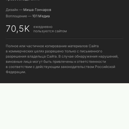
Дизайн —
Миша Гончаров
Воплощение —
101 Медиа
70,5K
ежедневно
пользуются сайтом
Полное или частичное копирование материалов Сайта
в коммерческих целях разрешено только с письменного
разрешения владельца Сайта. В случае обнаружения нарушений,
виновные лица могут быть привлечены к ответственности
в соответствии с действующим законодательством Российской
Федерации.